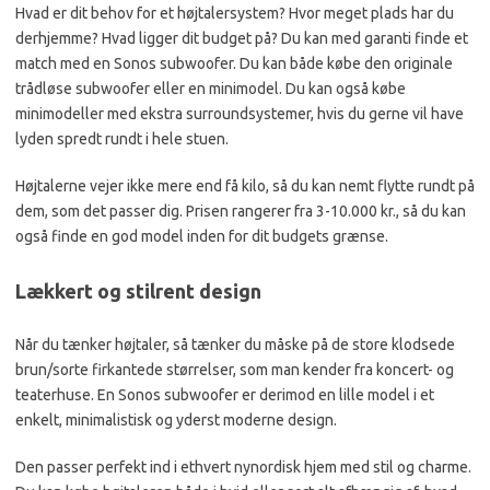
Hvad er dit behov for et højtalersystem? Hvor meget plads har du
derhjemme? Hvad ligger dit budget på? Du kan med garanti finde et
match med en Sonos subwoofer. Du kan både købe den originale
trådløse subwoofer eller en minimodel. Du kan også købe
minimodeller med ekstra surroundsystemer, hvis du gerne vil have
lyden spredt rundt i hele stuen.
Højtalerne vejer ikke mere end få kilo, så du kan nemt flytte rundt på
dem, som det passer dig. Prisen rangerer fra 3-10.000 kr., så du kan
også finde en god model inden for dit budgets grænse.
Lækkert og stilrent design
Når du tænker højtaler, så tænker du måske på de store klodsede
brun/sorte firkantede størrelser, som man kender fra koncert- og
teaterhuse. En Sonos subwoofer er derimod en lille model i et
enkelt, minimalistisk og yderst moderne design.
Den passer perfekt ind i ethvert nynordisk hjem med stil og charme.