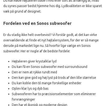
Du kan købe højtaleren både i hvid eller sort alt afhængig af, hvad
du synes passer bedst hjemme hos dig. Lydkvaliteten er ikke sparet
væk på grund af designet.
Fordelen ved en Sonos subwoofer
Er du stadig ikke helt overbevist? Vi forstår godt, at det kan virke
overvældende at finde et nyt højtalersystem, for der er så mange
derude på markedet lige nu. Så hvorfor lige vælge en Sonos
subwoofer. Her er nogle af de bedste fordele:
Højtaleren giver krystalklar lyd
Du kan få en Sonos subwoofer med surroundsound
Den er nem at rykke rundt med
Den kan give god og høj lyst på trods af den lille størrelse
Du kan koble den til mange forskellige enheder
Oplev klar lys og dyb bas
Subwooferen har to præcisionselementer som eliminerer
forvrængninger
Den har et ikonisk og moderne design