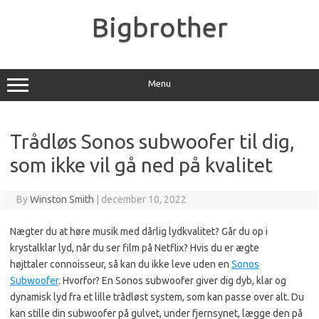
Skip
to
Bigbrother
content
Menu
Trådløs Sonos subwoofer til dig,
som ikke vil gå ned på kvalitet
By
Winston Smith
|
december 10, 2022
Nægter du at høre musik med dårlig lydkvalitet? Går du op i
krystalklar lyd, når du ser film på Netflix? Hvis du er ægte
højttaler connoisseur, så kan du ikke leve uden en
Sonos
Subwoofer
. Hvorfor? En Sonos subwoofer giver dig dyb, klar og
dynamisk lyd fra et lille trådløst system, som kan passe over alt. Du
kan stille din subwoofer på gulvet, under fjernsynet, lægge den på