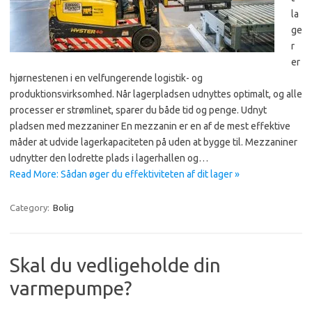
la
ge
r
er
hjørnestenen i en velfungerende logistik- og
produktionsvirksomhed. Når lagerpladsen udnyttes optimalt, og alle
processer er strømlinet, sparer du både tid og penge. Udnyt
pladsen med mezzaniner En mezzanin er en af de mest effektive
måder at udvide lagerkapaciteten på uden at bygge til. Mezzaniner
udnytter den lodrette plads i lagerhallen og…
Read More: Sådan øger du effektiviteten af dit lager »
Category:
Bolig
Skal du vedligeholde din
varmepumpe?