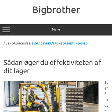
Skip
to
Bigbrother
content
Menu
AUTHOR ARCHIVES:
BIDRAGSYDER/SPONSORERET INDHOLD
Sådan øger du effektiviteten af
dit lager
Et
ef
f
ek
tiv
t